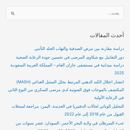
ا
ل
ب
أحدث المقالات
ح
ث
دراسة مقارنة بين مرض الصدفية والتهاب الجلد التأتبي
ع
دور التعامل مع شكاوى المرضى في تحسين جودة الرعاية الصحية
ن
دراسة ميدانية في مستشفى جازان العام – المملكة العربية السعودية
:
2025
انتشار اعتلال الكبد الدهني المرتبط بخلل التمثيل الغذائي (MASH)
المكتشف بالموجات فوق الصوتية لدى مرضى السكري من النوع الثاني
في الرعاية الأولية
التحليل الوبائي لحالات الدفتيريا في الحديدة، اليمن: مراجعة لسجلات
القبول من عام 2018 إلى عام 2022
عبء السرطان في ولاية البحر الأحمر، السودان: عشر سنوات من