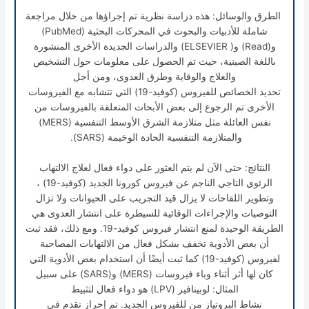
الطرق والوسائل: هذه دراسة نظرية تم إجراؤها من خلال مراجعة
شاملة للأدبيات والبحوث في المحركات البحثية (PubMed)
و(Read) و( ELSEVIER) والدراسات الجديدة الأخرى المنشورة
باللغة الصينية، حيث تم الحصول على معلومات حول التشخيص
والعلاج والوقاية وطرق العدوى، ومن أجل
تحديد الخصائص للفيروس (كوفيد-19) التي تتشابه مع الفيروسات
الأخرى تم الرجوع إلى بعض الأبحاث المتعلقة بالفيروسات من
نفس العائلة مثل متلازمة الشرق الأوسط التنفسية (MERS)
والمتلازمة التنفسية الحادة الوخيمة (SARS).
النتائج: حتى الآن لم يتم العثور على دواء فعال لعلاج الالتهاب
الرئوي التاجي الناجم عن فيروس كورونا الجديد (كوفيد-19) ،
وتطوير اللقاحات لا يزال قيد التجريب على الحيوانات ولا تزال
التوصيات والإجراءات الوقائية للسيطرة على انتشار العدوى هي
الطريقة الوحيدة لمنع انتشار فيروس كوفيد-19. ومع ذلك، فقد ثبت
أن بعض الأدوية تخفف بشكل فعال من الالتهابات المصاحبة
لفيروس (كوفيد-19) كما ثبت أيضًا أن استخدام بعض الأدوية التي
كان لها أثر أثناء وباء فيروسات (MERS) و(SARS) على سبيل
المثال: لوبينافير (LPV) هو دواء فعال لتثبيط
نشاط البروتياز من للفيروس الجديد. تم إحراز تقدم في