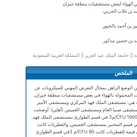
ي الهواء لبعض مستشفيات منطقة جيزان
 بن غلاب الحربي
ر بن أحمد بالخيور
 بن حسين مدكور
ة || جامعة الملك عبد العزيز || المملكة العربية السعودية
الملخص
ن الوضع الراهن بمجال التعرض المهني للميكروبات عن
ت المحمولة بالهواء في بعض مستشفيات منطقة جيزان,
ة هي: مستشفى الملك فهد المركزي ومستشفى الأمير
تشفى صبيا العام ومستشفى العميس (أهلي). أوضحت
نتائج الدراسة أن أعلى قيمة للبكتيريا كانت1900 CFU/م3 في قسم الطوارئ بمستشفى الملك فهد,
ل قيمة للبكتريا كانت 60 CFU/م3 في قسم المختبر بمستشفى العميس, والفطريات كانت
النسبة تتراوح بين 7- 90 CFU/م3, أعلى قيمة للفطريات كانت 90 CFU/م 3في قسم الطوارئ