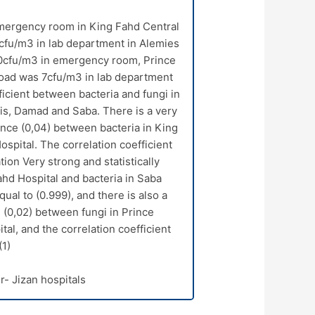
mergency room in King Fahd Central
0cfu/m
3
in lab department in Alemies
0cfu/m
3
in emergency room, Prince
oad was 7cfu/m
3
in lab department
icient between bacteria and fungi in
s, Damad and Saba. There is a very
icance (0,04) between bacteria in King
pital. The correlation coefficient
tion Very strong and statistically
ahd Hospital and bacteria in Saba
qual to (0.999), and there is also a
on (0,02) between fungi in Prince
l, and the correlation coefficient
1),
r- Jizan hospitals.