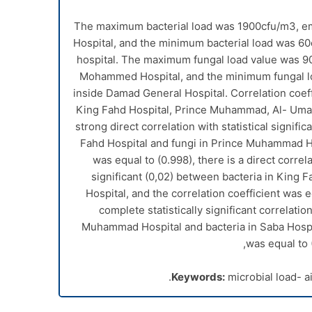
The maximum bacterial load was 1900cfu/m
3
, e
Hospital, and the minimum bacterial load was 6
hospital. The maximum fungal load value was 9
Mohammed Hospital, and the minimum fungal l
inside Damad General Hospital. Correlation coeff
King Fahd Hospital, Prince Muhammad, Al- Umai
strong direct correlation with statistical signif
Fahd Hospital and fungi in Prince Muhammad Hos
was equal to (0.998), there is a direct correla
significant (0,02) between bacteria in King F
Hospital, and the correlation coefficient was e
complete statistically significant correlati
Muhammad Hospital and bacteria in Saba Hospita
was equal to (
Keywords:
microbial load- ai