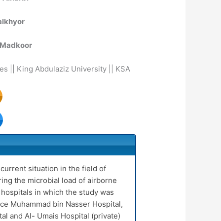
lkhyor
 Madkoor
s || King Abdulaziz University || KSA
urrent situation in the field of
ng the microbial load of airborne
 hospitals in which the study was
ince Muhammad bin Nasser Hospital,
l and Al- Umais Hospital (private).