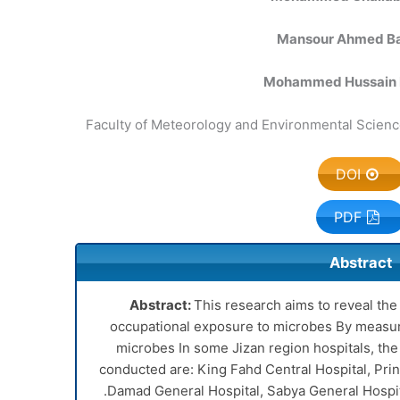
Mansour Ahmed Ba
Mohammed Hussain
Faculty of Meteorology and Environmental Science
DOI
PDF
Abstract
Abstract:
This research aims to reveal the c
occupational exposure to microbes By measuri
microbes In some Jizan region hospitals, the
conducted are: King Fahd Central Hospital, Pr
Damad General Hospital, Sabya General Hospita