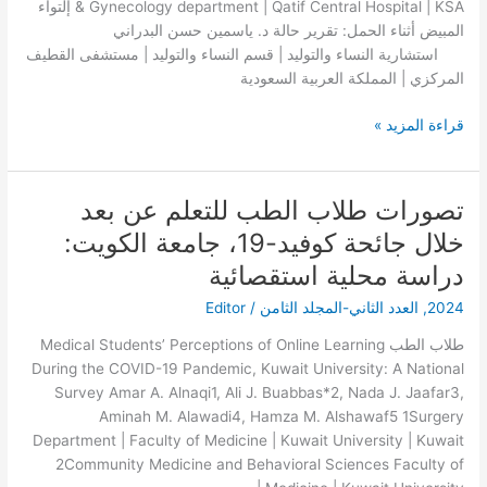
حالة
& Gynecology department | Qatif Central Hospital | KSA إلتواء
المبيض أثناء الحمل: تقرير حالة د. ياسمين حسن البدراني
استشارية النساء والتوليد | قسم النساء والتوليد | مستشفى القطيف
المركزي | المملكة العربية السعودية
قراءة المزيد »
تصورات طلاب الطب للتعلم عن بعد
تصورات
طلاب
خلال جائحة كوفيد-19، جامعة الكويت:
الطب
دراسة محلية استقصائية
للتعلم
عن
2024
,
العدد الثاني-المجلد الثامن
/
Editor
بعد
طلاب الطب Medical Students’ Perceptions of Online Learning
خلال
During the COVID-19 Pandemic, Kuwait University: A National
جائحة
Survey Amar A. Alnaqi1, Ali J. Buabbas*2, Nada J. Jaafar3,
كوفيد-19،
Aminah M. Alawadi4, Hamza M. Alshawaf5 1Surgery
جامعة
Department | Faculty of Medicine | Kuwait University | Kuwait
الكويت:
2Community Medicine and Behavioral Sciences Faculty of
دراسة