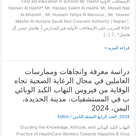
الإسعافات الأولية First aid education in schools Mr. Hashil
المدارس
Hassan Al Hashil*, Mr. Hassan Salem Al Hashil, Mr. Musalli Naji
Al Alhareth , Mr. Hussein Yahya Al Mansour , Mr. Yaseen
Mesfer Al Hutayla Saudi Red Crescent Authority | Najran |
KSA التدريب على الإسعافات الأولية في المدارس أ. هاشل حسن آل
هاشل* , أ. […]
قراءة المزيد »
دراسة معرفة واتجاهات وممارسات
دراسة
معرفة
العاملين في مجال الرعاية الصحية تجاه
واتجاهات
الوقاية من فيروس التهاب الكبد الوبائي
وممارسات
العاملين
ب في المستشفيات، مدينة الحديدة،
في
اليمن، 2024
مجال
2024
,
العدد الرابع-المجلد الثامن
/
Editor
الرعاية
الصحية
التهاب الكبد الوبائي Stuyding the Knowledge, Attitude, and
تجاه
Practice of HealthCare Workers Towards Hepatitis B Virus