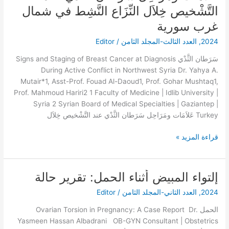
ومَرَاحِل
التَّشْخيص خِلاَل النِّزَاع النَّشِط في شمال
سَرَطان
غرب سورية
عند
2024
,
العدد الثالث-المجلد الثامن
/
Editor
التَّشْخيص
سَرَطان الثَّدْي Signs and Staging of Breast Cancer at Diagnosis
خِلاَل
During Active Conflict in Northwest Syria Dr. Yahya A.
النِّزَاع
Mutair*1, Asst-Prof. Fouad Al-Daoud1, Prof. Gohar Mushtaq1,
النَّشِط
Prof. Mahmoud Hariri2 1 Faculty of Medicine | Idlib University |
في
Syria 2 Syrian Board of Medical Specialties | Gaziantep |
شمال
Turkey عَلاَمَات ومَرَاحِل سَرَطان الثَّدْي‎ عند التَّشْخيص خِلاَل
غرب
سورية
قراءة المزيد »
إلتواء المبيض أثناء الحمل: تقرير حالة
إلتواء
المبيض
2024
,
العدد الثاني-المجلد الثامن
/
Editor
أثناء
الحمل:
الحمل Ovarian Torsion in Pregnancy: A Case Report Dr.
تقرير
Yasmeen Hassan Albadrani OB-GYN Consultant | Obstetrics