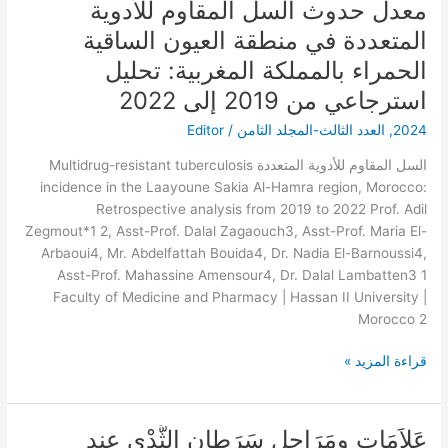
معدل حدوث السل المقاوم للأدوية
معدل
حدوث
المتعددة في منطقة العيون الساقية
السل
الحمراء بالمملكة المغربية: تحليل
المقاوم
للأدوية
استرجاعي من 2019 إلى 2022
المتعددة
2024
,
العدد الثالث-المجلد الثامن
/
Editor
في
منطقة
السل المقاوم للأدوية المتعددة Multidrug-resistant tuberculosis
العيون
incidence in the Laayoune Sakia Al-Hamra region, Morocco:
الساقية
Retrospective analysis from 2019 to 2022 Prof. Adil
الحمراء
Zegmout*1 2, Asst-Prof. Dalal Zagaouch3, Asst-Prof. Maria El-
بالمملكة
Arbaoui4, Mr. Abdelfattah Bouida4, Dr. Nadia El-Barnoussi4,
المغربية:
Asst-Prof. Mahassine Amensour4, Dr. Dalal Lambatten3 1
تحليل
Faculty of Medicine and Pharmacy | Hassan II University |
استرجاعي
Morocco 2
من
2019
قراءة المزيد »
إلى
2022
عَلاَمَات ومَرَاحِل سَرَطان الثَّدْي‎ عند
عَلاَمَات