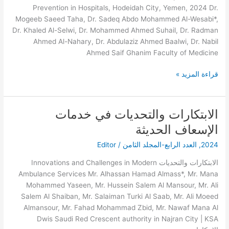
الوقاية
Prevention in Hospitals, Hodeidah City, Yemen, 2024 Dr.
من
Mogeeb Saeed Taha, Dr. Sadeq Abdo Mohammed Al-Wesabi*,
فيروس
Dr. Khaled Al-Selwi, Dr. Mohammed Ahmed Suhail, Dr. Radman
التهاب
Ahmed Al-Nahary, Dr. Abdulaziz Ahmed Baalwi, Dr. Nabil
الكبد
Ahmed Saif Ghanim Faculty of Medicine
الوبائي
ب
قراءة المزيد »
في
المستشفيات،
مدينة
الابتكارات والتحديات في خدمات
الابتكارات
الحديدة،
والتحديات
اليمن،
الإسعاف الحديثة
في
2024
2024
,
العدد الرابع-المجلد الثامن
/
Editor
خدمات
الإسعاف
الابتكارات والتحديات Innovations and Challenges in Modern
الحديثة
Ambulance Services Mr. Alhassan Hamad Almass*, Mr. Mana
Mohammed Yaseen, Mr. Hussein Salem Al Mansour, Mr. Ali
Salem Al Shaiban, Mr. Salaiman Turki Al Saab, Mr. Ali Moeed
Almansour, Mr. Fahad Mohammad Zbid, Mr. Nawaf Mana Al
Dwis Saudi Red Crescent authority in Najran City | KSA