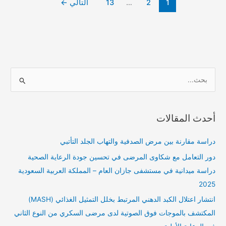
1
2
…
13
التالي
←
ا
ل
ب
أحدث المقالات
ح
ث
دراسة مقارنة بين مرض الصدفية والتهاب الجلد التأتبي
ع
دور التعامل مع شكاوى المرضى في تحسين جودة الرعاية الصحية
ن
دراسة ميدانية في مستشفى جازان العام – المملكة العربية السعودية
:
2025
انتشار اعتلال الكبد الدهني المرتبط بخلل التمثيل الغذائي (MASH)
المكتشف بالموجات فوق الصوتية لدى مرضى السكري من النوع الثاني