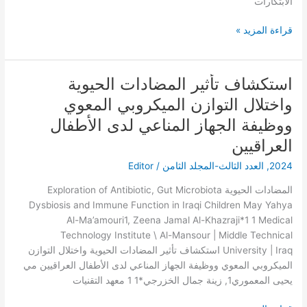
الابتكارات
قراءة المزيد »
استكشاف تأثير المضادات الحيوية
استكشاف
تأثير
واختلال التوازن الميكروبي المعوي
المضادات
ووظيفة الجهاز المناعي لدى الأطفال
الحيوية
واختلال
العراقيين
التوازن
2024
,
العدد الثالث-المجلد الثامن
/
Editor
الميكروبي
المعوي
المضادات الحيوية Exploration of Antibiotic, Gut Microbiota
ووظيفة
Dysbiosis and Immune Function in Iraqi Children May Yahya
الجهاز
Al-Ma’amouri1, Zeena Jamal Al-Khazraji*1 1 Medical
المناعي
Technology Institute \ Al-Mansour | Middle Technical
لدى
University | Iraq استكشاف تأثير المضادات الحيوية واختلال التوازن
الأطفال
الميكروبي المعوي ووظيفة الجهاز المناعي لدى الأطفال العراقيين مي
العراقيين
يحيى المعموري1, زينة جمال الخزرجي*1 1 معهد التقنيات