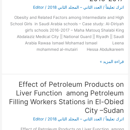
and
اترك تعليقاً
/
العدد الثاني – المجلد الثاني 2018
/
Editor
High
School
Obesity and Related Factors among Intermediate and High
Girls
School Girls in Saudi Arabia schools – Case study: Al-Diriyah
in
girl’s schools 2016-2017 – Maha Matouq Shalabi King
Saudi
Abdalaziz Medical City || National Guard || Riyadh || Saudi
Arabia
Arabia Rawaa Ismael Mohamad Ismael Leena
schools
mohammed al-mutairi Hessa Abdulkareem
–
Case
قراءة المزيد »
study:
Al-
Diriyah
Effect of Petroleum Products on
Effect
girl’s
of
schools
Liver Function among Petroleum
Petroleum
2016-
Filling Workers Stations in El-Obied
Products
2017
City –Sudan
on
–
Liver
اترك تعليقاً
/
العدد الثاني – المجلد الثاني 2018
/
Editor
Function
among
Effect of Petroleum Products on Liver Function among