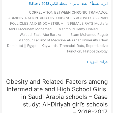
اترك تعليقاً
/
العدد الثاني – المجلد الثاني 2018
/
Editor
ACTIVITY
OVARIAN
CORRELATION BETWEEN CHRONIC TRAMADOL
FOLLICLES
ADMINISTRATION AND DISTURBANCES ACTIVITY OVARIAN
AND
FOLLICLES AND ENDOMETRIUM IN FEMALE RATS Mostafa
ENDOMETRIUM
Abd El-Mounem Mohamed Mahmoud Hemy Elsaied
IN
Waleed Ezat Abo Baraka Esam Mohamed Ragab
FEMALE
Mandour Faculty of Medicine Al-Azhar University (New
RATS
Damietta) || Egypt Keywords: Tramadol, Rats, Reproductive
Function, Histopathology
قراءة المزيد »
Obesity and Related Factors among
Obesity
and
Intermediate and High School Girls
Related
in Saudi Arabia schools – Case
Factors
study: Al-Diriyah girl’s schools
among
Intermediate
2016-2017 –