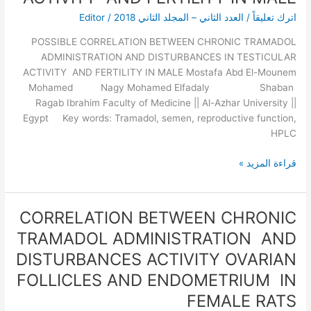
AND
اترك تعليقاً
/
العدد الثاني – المجلد الثاني 2018
/
Editor
DISTURBANCES
IN
POSSIBLE CORRELATION BETWEEN CHRONIC TRAMADOL
TESTICULAR
ADMINISTRATION AND DISTURBANCES IN TESTICULAR
ACTIVITY
ACTIVITY AND FERTILITY IN MALE Mostafa Abd El-Mounem
AND
Mohamed Nagy Mohamed Elfadaly Shaban
FERTILITY
Ragab Ibrahim Faculty of Medicine || Al-Azhar University ||
IN
Egypt Key words: Tramadol, semen, reproductive function,
MALE
HPLC
قراءة المزيد »
CORRELATION BETWEEN CHRONIC
CORRELATION
BETWEEN
TRAMADOL ADMINISTRATION AND
CHRONIC
DISTURBANCES ACTIVITY OVARIAN
TRAMADOL
FOLLICLES AND ENDOMETRIUM IN
ADMINISTRATION
AND
FEMALE RATS
DISTURBANCES