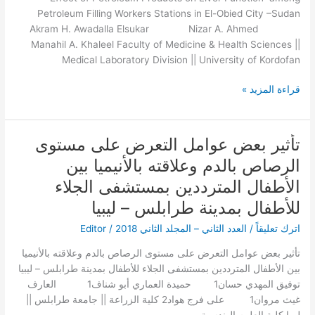
Petroleum
Petroleum Filling Workers Stations in El-Obied City –Sudan
Filling
Akram H. Awadalla Elsukar Nizar A. Ahmed
Workers
Manahil A. Khaleel Faculty of Medicine & Health Sciences ||
Stations
Medical Laboratory Division || University of Kordofan
in
El-
قراءة المزيد »
Obied
City
–
تأثير بعض عوامل التعرض على مستوى
تأثير
Sudan
بعض
الرصاص بالدم وعلاقته بالأنيميا بين
عوامل
الأطفال المترددين بمستشفى الجلاء
التعرض
على
للأطفال بمدينة طرابلس – ليبيا
مستوى
اترك تعليقاً
/
العدد الثاني – المجلد الثاني 2018
/
Editor
الرصاص
بالدم
تأثير بعض عوامل التعرض على مستوى الرصاص بالدم وعلاقته بالأنيميا
وعلاقته
بين الأطفال المترددين بمستشفى الجلاء للأطفال بمدينة طرابلس – ليبيا
بالأنيميا
توفيق المهدي حسان1 حميدة العماري أبو شناف1 العارف
بين
غيث مروان1 على فرج هواد2 كلية الزراعة || جامعة طرابلس ||
الأطفال
ليبيا كلية العلوم الهندسية