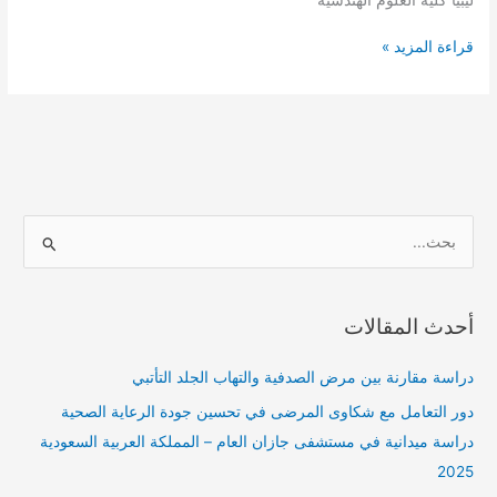
المترددين
بمستشفى
قراءة المزيد »
الجلاء
للأطفال
بمدينة
طرابلس
–
ليبيا
ا
ل
ب
أحدث المقالات
ح
ث
دراسة مقارنة بين مرض الصدفية والتهاب الجلد التأتبي
ع
دور التعامل مع شكاوى المرضى في تحسين جودة الرعاية الصحية
ن
دراسة ميدانية في مستشفى جازان العام – المملكة العربية السعودية
:
2025