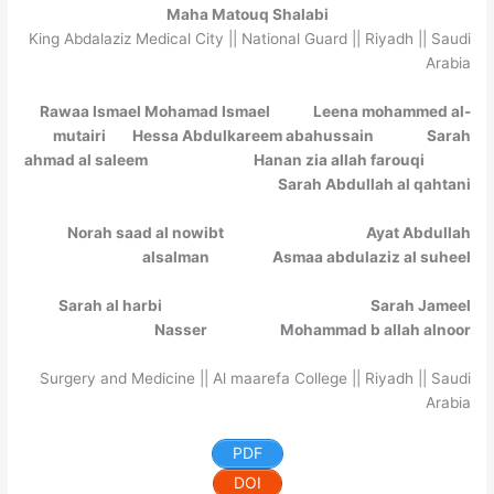
Maha Matouq Shalabi
King Abdalaziz Medical City || National Guard || Riyadh || Saudi
Arabia
Rawaa Ismael Mohamad Ismael Leena mohammed al-
mutairi Hessa Abdulkareem abahussain Sarah
ahmad al saleem Hanan zia allah farouqi
Sarah Abdullah al qahtani
Norah saad al nowibt Ayat Abdullah
alsalman Asmaa abdulaziz al suheel
Sarah al harbi Sarah Jameel
Nasser Mohammad b allah alnoor
Surgery and Medicine || Al maarefa College || Riyadh || Saudi
Arabia
PDF
DOI