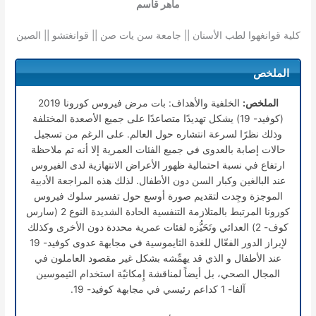
ماهر قاسم
كلية قوانغهوا لطب الأسنان || جامعة سن يات صن || قوانغتشو || الصين
الملخص
الملخص:
الخلفية والأهداف: بات مرض فيروس كورونا 2019
(كوفيد- 19) يشكل تهديدًا متصاعدًا على جميع الأصعدة المختلفة
وذلك نظرًا لسرعة انتشاره حول العالم. على الرغم من تسجيل
حالات إصابة بالعدوى في جميع الفئات العمرية إلا أنه تم ملاحظة
ارتفاع في نسبة احتمالية ظهور الأعراض الانتهازية لدى الفيروس
عند البالغين وكبار السن دون الأطفال. لذلك هذه المراجعة الأدبية
الموجزة وجِدت لتقديم صورة أوسع حول تفسير سلوك فيروس
كورونا المرتبط بالمتلازمة التنفسية الحادة الشديدة النوع 2 (سارس
كوف- 2) العدائي وتَحَيُّزه لفئات عمرية محددة دون الأخرى وكذلك
لإبراز الدور الفعّال للغدة الثايموسية في مجابهة عدوى كوفيد- 19
عند الأطفال و الذي قد يهمِّشه بشكل غير مقصود العاملون في
المجال الصحي، بل أيضاً لمناقشة إِمكانيّة استخدام الثيموسين
آلفا- 1 كداعم رئيسي في مجابهة كوفيد- 19.