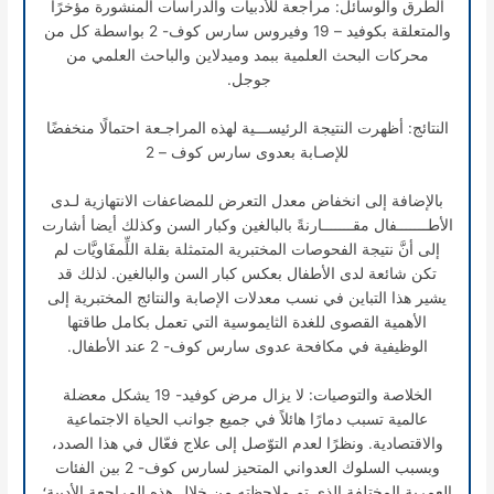
الطرق والوسائل: مراجعة للأدبيات والدراسات المنشورة مؤخرًا
والمتعلقة بكوفيد – 19 وفيروس سارس كوف- 2 بواسطة كل من
محركات البحث العلمية ببمد وميدلاين والباحث العلمي من
جوجل.
النتائج: أظهرت النتيجة الرئيســـية لهذه المراجـعة احتمالًا منخفضًا
للإصـابة بعدوى سارس كوف – 2
بالإضافة إلى انخفاض معدل التعرض للمضاعفات الانتهازية لـدى
الأطـــــــفال مقـــــــارنةً بالبالغين وكبار السن وكذلك أيضا أشارت
إلى أنَّ نتيجة الفحوصات المختبرية المتمثلة بقلة اللِّمفَاويَّات لم
تكن شائعة لدى الأطفال بعكس كبار السن والبالغين. لذلك قد
يشير هذا التباين في نسب معدلات الإصابة والنتائج المختبرية إلى
الأهمية القصوى للغدة الثايموسية التي تعمل بكامل طاقتها
الوظيفية في مكافحة عدوى سارس كوف- 2 عند الأطفال.
الخلاصة والتوصيات: لا يزال مرض كوفيد- 19 يشكل معضلة
عالمية تسبب دمارًا هائلاً في جميع جوانب الحياة الاجتماعية
والاقتصادية. ونظرًا لعدم التوّصل إلى علاج فعّال في هذا الصدد،
وبسبب السلوك العدواني المتحيز لسارس كوف- 2 بين الفئات
العمرية المختلفة الذي تم ملاحظته من خلال هذه المراجعة الأدبية؛