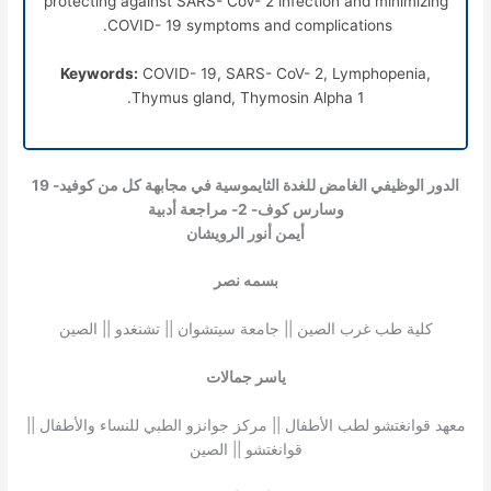
protecting against
SARS- CoV- 2 infection
and minimizing
COVID- 19 symptoms and complications.
Keywords:
COVID- 19,
SARS- CoV- 2,
Lymphopenia,
Thymus gland, Thymosin Alpha 1.
الدور الوظيفي الغامض للغدة الثايموسية في مجابهة كل من كوفيد- 19
وسارس كوف- 2-
مراجعة أدبية
أيمن أنور الرويشان
بسمه نصر
كلية طب غرب الصين || جامعة سيتشوان || تشنغدو || الصين
ياسر جمالات
معهد قوانغتشو لطب الأطفال || مركز جوانزو الطبي للنساء والأطفال ||
قوانغتشو || الصين