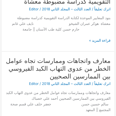
التقويمية كدراسة مضبوطة معشاة
الموحدة
اترك تعليقاً
/
العدد الثالث – المجلد الثاني 2018
/
Editor
لكتابة
الدراسة
بنود المعايير الموحدة لكتابة الدراسة التقويمية كدراسة مضبوطة
التقويمية
معشاة هوكر عمران الشيخو نايف علي غانم
كدراسة
حازم حسن كلية طب الأسنان || جامعة
مضبوطة
معشاة
قراءة المزيد »
معارف واتجاهات وممارسات تجاه عوامل
معارف
واتجاهات
الخطر من عدوى التهاب الكبد الفيروسي
وممارسات
بين الممارسين الصحيين
تجاه
عوامل
اترك تعليقاً
/
العدد الثالث – المجلد الثاني 2018
/
Editor
الخطر
معارف واتجاهات وممارسات تجاه عوامل الخطر من عدوى التهاب الكبد
من
الفيروسي بين الممارسين الصحيين أحمد علي خصباك
عدوى
سالم حسين حسن جعفر خلف علي قسم صحة
التهاب
المجتمع || المعهد
الكبد