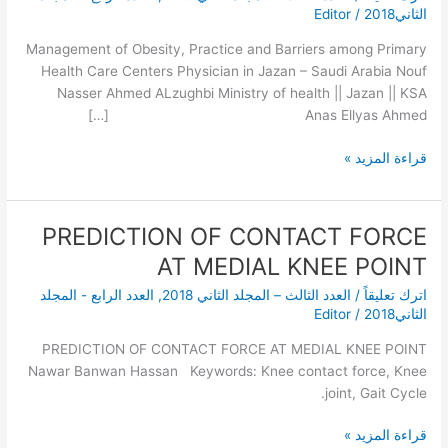
among
الثاني2018
/
Editor
Primary
Health
Management of Obesity, Practice and Barriers among Primary
Care
Health Care Centers Physician in Jazan – Saudi Arabia Nouf
Centers
Nasser Ahmed ALzughbi Ministry of health || Jazan || KSA
Physician
Anas Ellyas Ahmed […]
in
قراءة المزيد »
Jazan
–
Saudi
Arabia
PREDICTION OF CONTACT FORCE
PREDICTION
OF
AT MEDIAL KNEE POINT
CONTACT
اترك تعليقاً
/
العدد الثالث – المجلد الثاني 2018
,
العدد الرابع - المجلد
FORCE
الثاني2018
/
Editor
AT
MEDIAL
PREDICTION OF CONTACT FORCE AT MEDIAL KNEE POINT
KNEE
Nawar Banwan Hassan Keywords: Knee contact force, Knee
POINT
joint, Gait Cycle.
قراءة المزيد »