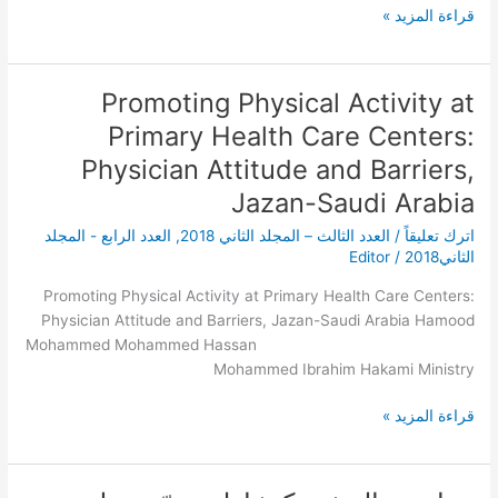
maternal
قراءة المزيد »
risk
factors
related
Promoting Physical Activity at
Promoting
to
Physical
Primary Health Care Centers:
gestational
Activity
diabetes
Physician Attitude and Barriers,
at
among
Jazan-Saudi Arabia
Primary
pregnant
Health
women
اترك تعليقاً
/
العدد الثالث – المجلد الثاني 2018
,
العدد الرابع - المجلد
Care
in
الثاني2018
/
Editor
Centers:
KAMC,
Physician
Promoting Physical Activity at Primary Health Care Centers:
Riyadh
Attitude
Physician Attitude and Barriers, Jazan-Saudi Arabia Hamood
and
Mohammed Mohammed Hassan
Barriers,
Mohammed Ibrahim Hakami Ministry
Jazan-
قراءة المزيد »
Saudi
Arabia