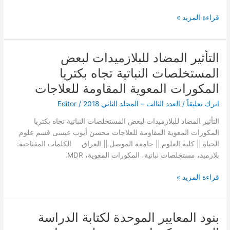
Aseer
Central
قراءة المزيد »
Hospital
in
Saudi
التأثير المضاد للبلازميدات لبعض
التأثير
Arabia
المضاد
المستخلصات النباتية تجاه بكتريا
للبلازميدات
المكورات المعوية المقاومة للعلاجات
لبعض
المستخلصات
اترك تعليقاً
/
العدد الثالث – المجلد الثاني 2018
/
Editor
النباتية
التأثير المضاد للبلازميدات لبعض المستخلصات النباتية تجاه بكتريا
تجاه
المكورات المعوية المقاومة للعلاجات محسن أيوب عيسى قسم علوم
بكتريا
الحياة || كلية العلوم || جامعة الموصل || العراق الكلمات المفتاحية:
المكورات
بلازميد، مستخلصات نباتية، المكورات المعوية، MDR.
المعوية
المقاومة
قراءة المزيد »
للعلاجات
بنود المعايير الموحدة لكتابة الدراسة
بنود
المعايير