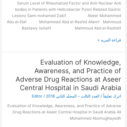
Nuclear
Serum Level of Rheumatoid Factor and Anti-Nuclear Anti
Anti
bodies in Patients with Helicobacter Pylori Related Gastric
bodies
Lesions Sami mohamed Zaki1 Abeer Mohammed
in
Abo el-Ela1 Mohammed Abd el-Rashid Allam1 Mahmoud
Patients
Bastawy Ismail1 Mahmoud Abd el-Rashid1
with
Helicobacter
قراءة المزيد »
Pylori
Related
Gastric
Evaluation of Knowledge,
Evaluation
Lesions
of
Awareness, and Practice of
Knowledge,
Adverse Drug Reactions at Aseer
Awareness,
Central Hospital in Saudi Arabia
and
Practice
اترك تعليقاً
/
العدد الثالث – المجلد الثاني 2018
/
Editor
of
Adverse
Evaluation of Knowledge, Awareness, and Practice of Adverse
Drug
Drug Reactions at Aseer Central Hospital in Saudi Arabia Ali
Reactions
Mohammed Abomughayedh
at