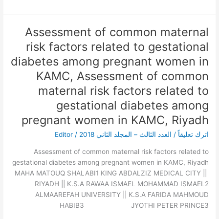
Assessment of common maternal
Assessment
of
risk factors related to gestational
common
diabetes among pregnant women in
maternal
KAMC, Assessment of common
risk
factors
maternal risk factors related to
related
gestational diabetes among
to
gestational
pregnant women in KAMC, Riyadh
diabetes
اترك تعليقاً
/
العدد الثالث – المجلد الثاني 2018
/
Editor
among
pregnant
Assessment of common maternal risk factors related to
women
gestational diabetes among pregnant women in KAMC, Riyadh
in
MAHA MATOUQ SHALABI1 KING ABDALZIZ MEDICAL CITY ||
KAMC,
RIYADH || K.S.A RAWAA ISMAEL MOHAMMAD ISMAEL2
Assessment
ALMAAREFAH UNIVERSITY || K.S.A FARIDA MAHMOUD
of
HABIB3 JYOTHI PETER PRINCE3
common