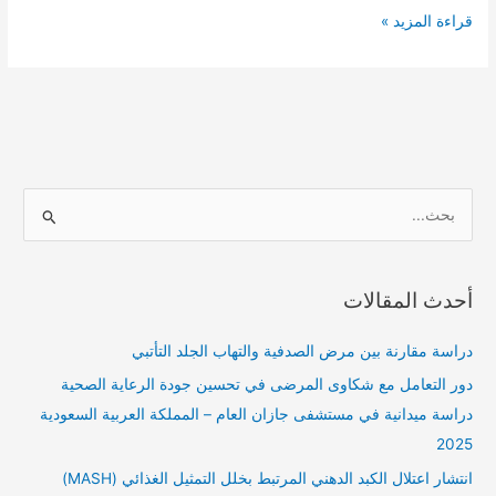
الفيروسي
قراءة المزيد »
بين
الممارسين
الصحيين
ا
ل
ب
أحدث المقالات
ح
ث
دراسة مقارنة بين مرض الصدفية والتهاب الجلد التأتبي
ع
دور التعامل مع شكاوى المرضى في تحسين جودة الرعاية الصحية
ن
دراسة ميدانية في مستشفى جازان العام – المملكة العربية السعودية
:
2025
انتشار اعتلال الكبد الدهني المرتبط بخلل التمثيل الغذائي (MASH)