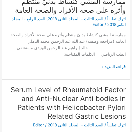
ممارسة المشي كنشاط بدنيّ منتظم
ممارسة
المشي
وأثره على صحة الأفراد والصحة العامة
كنشاط
اترك تعليقاً
/
العدد الثالث – المجلد الثاني 2018
,
العدد الرابع - المجلد
بدنيّ
الثاني2018
/
Editor
منتظم
وأثره
ممارسة المشي كنشاط بدنيّ منتظم وأثره على صحة الأفراد والصحة
على
العامة (مراجعة وصفية) عبد الله عبد الرحمن محمد الباهلي
صحة
خالد إبراهيم عبد الرحمن الهنيدي مستشفى
الأفراد
الطب الرياضي الكلمات المفتاحية:
والصحة
العامة
قراءة المزيد »
Serum Level of Rheumatoid Factor
Serum
Level
and Anti-Nuclear Anti bodies in
of
Patients with Helicobacter Pylori
Rheumatoid
Related Gastric Lesions
Factor
and
اترك تعليقاً
/
العدد الثالث – المجلد الثاني 2018
/
Editor
Anti-