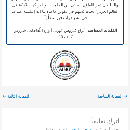
والخليجي عبْر التَّعاوُن البحثي بين الجامعات والمراكز الصِّحيَّة في
العالم العربي؛ بحيث تُسهم في تكوين قاعدة بيانات إقليمية تساعد
في صُنع قرار دقيق مَحلِّـيّاً.
الكلمات المفتاحية:
أنواع فيروس كورنا، أنواع اللِّقاحات، فيروس
كوفيد19.
→
المقالة السابقة
المقالة التالية
←
اترك تعليقاً
يجب أنت تكون
مسجل الدخول
لتضيف تعليقاً.