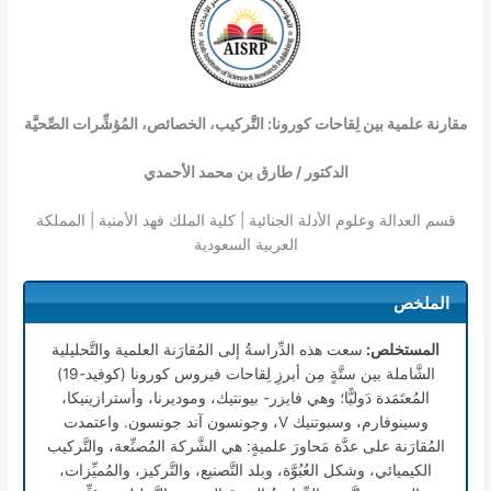
مقارنة علمية بين لِقاحات كورونا: التَّركيب، الخصائص، المُؤشِّرات الصِّحيَّة
الدكتور / طارق بن محمد الأحمدي
قسم العدالة وعلوم الأدلة الجنائية | كلية الملك فهد الأمنية | المملكة
العربية السعودية
الملخص
المستخلص:
سعت هذه الدِّراسةُ إلى المُقارَنة العلمية والتَّحليلية
الشَّاملة بين ستَّةٍ مِن أبرزِ لِقاحات فيروس كورونا (كوفيد-19)
المُعتَمَدة دَوليًّا؛ وهي فايزر- بيونتيك، وموديرنا، وأسترازينيكا،
وسينوفارم، وسبوتنيك V، وجونسون آند جونسون. واعتمدت
المُقارَنة على عدَّة مَحاورَ علميةٍ: هي الشَّركة المُصنِّعة، والتَّركيب
الكيميائي، وشكل العُبُوَّة، وبلد التَّصنيع، والتَّركيز، والمُميِّزات،