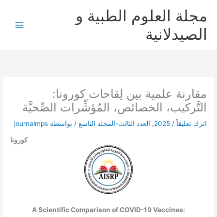
خطي
مجلة العلوم الطبية و
لى
لمحتوى
الصيدلانية
مقارنة علمية بين لِقاحات كورونا:
التَّركيب، الخصائص، المُؤشِّرات الصِّحيَّة
اترك تعليقاً
/
2025
,
العدد الثالث-المجلد التاسع
/ بواسطة
journalmps
كورونا
A Scientific Comparison of COVID-19 Vaccines: