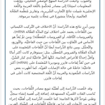
والعيوب. واتَّبعت الدِّراسةُ المنهجَ الوصفي التَّحليلي، ووُثِّقت
المعلومات استِنادًا إلى مصادر مُحكَّمةٍ باللُّغة العربية واللُّغة
الإنجليزية شَمِلت نتائجَ التَّجارِب السَّريرية، وتقاريرَ مُنظَّمة الصِّحَّة
العالمية، وأبحاثاً منشورةً في مَجلَّات عِلمية مرموقة.
ومِن أبرزِ نتائج هذه الدِّراسة: أنَّ الاختلاف في التَّركيب الكيميائي
بين اللِّقاحات يعتمد على اختلاف نَوع المادَّة الفعَّالة mRNA)،
والفيروسات النَّاقلة، أو الفيروسات المُعطَّلة(؛ ومن ثمَّ يُعَدُّ هو
الأساس في التَّفاوُت بين اللِّقاحات من حيث الفاعليَّة، والتَّوزيع،
والتَّحمُّل. ومِن نتائج الدِّراسة أيضًا أنَّ اللِّقاحات المُعتَمِدة على
المادَّة الفعَّالة والفيروس المُعطَّل، مثل: سينوفارم كانت أكثر أمانًا
وأقلَّ إحداثًا للأعراض الجانبية، لكنَّها أقلُّ فاعليَّةً لدى كبار السِّنِّ،
في حين تُعَدُّ لِقاحات فايزر وموديرنا المُعتَمَدةُ على (mRNA) أكثرَ
فاعليَّة؛ خاصَّةً في حالة الإصابات القويَّة، كما أظهرت بعض
الدِّراسات السُّعودية والعربية أنَّ الثِّقة المجتمعية كانت أعلى في
لِقاحات فايزر.
وقد خَلَصت الدِّراسة إلى أهمِّيَّة تنويع مصادر اللِّقاحات، بحيث
تُناسب الفئات العُمريَّة المستهدفة، إضافة إلى أهمية إنشاء سجلٍّ
وطني مُوحدٍّ لآثارها الجانبية؛ كما خَلَصت الدِّراسة إلى أهمِّيَّة إجراء
المزيد من الأبحاث التي تَدرُس فاعليَّةَ اللِّقاحات في السِّياق العربي