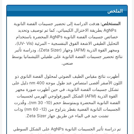
الملخص
المستخلص:
هدفت الدراسة إلى تحضير جسيمات الفضة النانوية
AgNPs بطريقة الاختزال الكيميائي، كما تم توصيف وتحديد
خصائص جسيمات الفضة النانوية AgNPs المحضرة باستخدام
التحليل الطيفي الاشعة الفوق البنفسجية – المرئية (UV- Vis)،
ومجهر القوة الذرية (AFM) وجهاز (Zeta Sizer)، ودراسة تأثير
نتائج تحضير جسيمات الفضة النانوية على طفيلي الليشمانيا بوسط
صنعي.
أظهرت نتائج مقياس الطيف الضوئي لمحلول الفضة النانوي ذو
اللون الأصفر أقصى امتصاص عند طول موجة nm 400 دليل على
تشكل جسيمات الفضة النانوية، في حين أظهرت صورة مجهر
القوة الذرية (AFM) الشكل المورفولوجي الهرمي لجسيمات
الفضة النانوية المحضرة وبمتوسط حجم (10- 30 nm)، وقُدرت
الجسيمات النانوية الفضية بقطر يتراوح من (12- 60 nm) وذات
تشتت جيد في الماء عن طريق جهاز Zeta Sizer.
تم دراسة تأثير الجسيمات النانوية AgNPs على الشكل السوطي