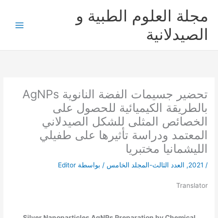
خطي
مجلة العلوم الطبية و
لى
لمحتوى
الصيدلانية
تحضير جسيمات الفضة النانوية AgNPs
بالطريقة الكيميائية للحصول على
الخصائص المثلى للشكل الصيدلاني
المعتمد ودراسة تأثيرها على طفيلي
الليشمانيا مختبريا
/
2021
,
العدد الثالث-المجلد الخامس
/ بواسطة
Editor
Translator
Silver Nanoparticles AgNPs Preparation by Chemical