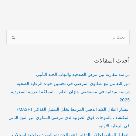
ا
ل
ب
أحدث المقالات
ح
ث
دراسة مقارنة بين مرض الصدفية والتهاب الجلد التأتبي
ع
دور التعامل مع شكاوى المرضى في تحسين جودة الرعاية الصحية
ن
دراسة ميدانية في مستشفى جازان العام – المملكة العربية السعودية
:
2025
انتشار اعتلال الكبد الدهني المرتبط بخلل التمثيل الغذائي (MASH)
المكتشف بالموجات فوق الصوتية لدى مرضى السكري من النوع الثاني
في الرعاية الأولية
التحليل الوبائي لحالات الدفتيريا في الحديدة، اليمن: مراجعة لسجلات