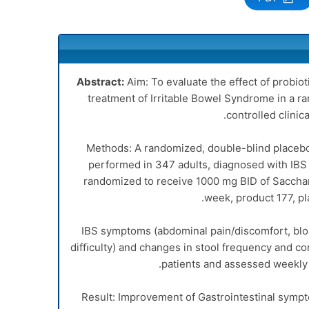
Abstract:
Aim: To evaluate the effect of probio
treatment of Irritable Bowel Syndrome in a r
controlled clinical 
Methods: A randomized, double-blind placebo-c
performed in 347 adults, diagnosed with IBS (
randomized to receive 1000 mg BID of Sacchar
week, product 177, pl
IBS symptoms (abdominal pain/discomfort, bl
difﬁculty) and changes in stool frequency and co
patients and assessed weekly b
Result: Improvement of Gastrointestinal sympto