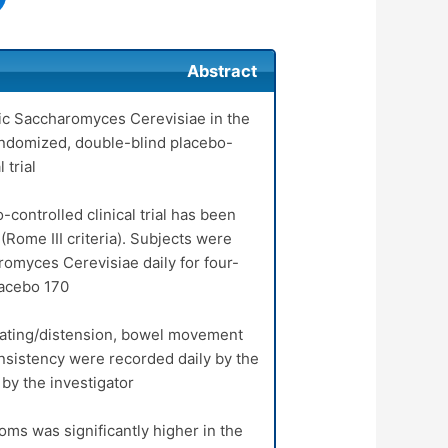
Abstract
tic Saccharomyces Cerevisiae in the
andomized, double-blind placebo-
trial.
ontrolled clinical trial has been
Rome III criteria). Subjects were
omyces Cerevisiae daily for four-
acebo 170.
oating/distension, bowel movement
nsistency were recorded daily by the
y the investigator.
ms was significantly higher in the