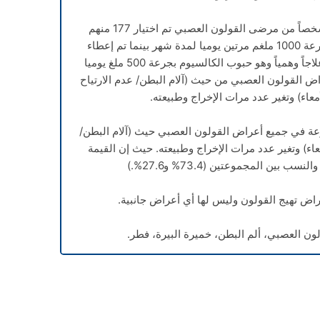
الطريقة: تم إجراء الدراسة على 347 شخصاً من مرضى القولون العصبي تم اختيار 177 منهم
عشوائيا للعلاج بواسطة خمائر البيرة بجرعة 1000 ملغم مرتين يوميا لمدة شهر بينما تم إعطاء
المجموعة الأخرى وعددهم 170 مريضاً علاجاً وهمياً وهو حبوب الكالسيوم بجرعة 500 ملغ يوميا
اض القولون العصبي من حيث (آلام البطن/ عدم الارتياح
عاء) وتغير عدد مرات الإخراج وطبيعته.
ة في جميع أعراض القولون العصبي حيث (آلام البطن/
عاء) وتغير عدد مرات الإخراج وطبيعته. حيث إن القيمة
عراض تهيج القولون وليس لها أي أعراض جانبية.
ن العصبي، ألم البطن، خميرة البيرة، فطر.